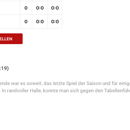
0
0
:
0
0:0
0
0
:
0
0:0
ELLEN
:19)
e war es soweit, das letzte Spiel der Saison und für einige
In randvoller Halle, konnte man sich gegen den Tabellenführ