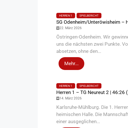
HERREN 1
SPIELBERICHT
SG Odenheim/Unteröwisheim – He
22. März 2026
Östringen-Odenheim. Wir gewinne
uns die nächsten zwei Punkte. Von
absetzen, ohne den...
Mehr...
HERREN 1
SPIELBERICHT
Herren 1 – TG Neureut 2 | 46:26 
14. März 2026
Karlsruhe-Mühlburg. Die 1. Herr
heimischen Halle. Die Mannschaft
einer ausgeglichen...