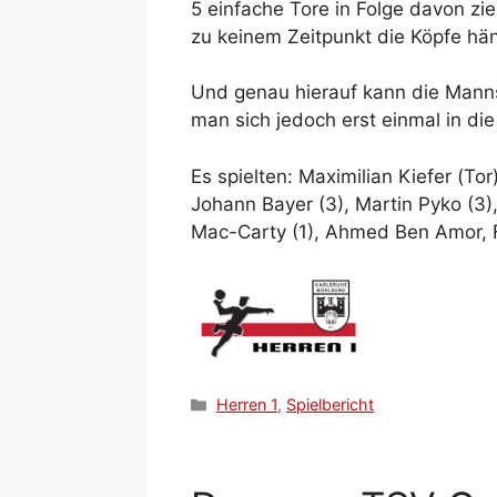
5 einfache Tore in Folge davon zi
zu keinem Zeitpunkt die Köpfe hän
Und genau hierauf kann die Mannsch
man sich jedoch erst einmal in di
Es spielten: Maximilian Kiefer (Tor
Johann Bayer (3), Martin Pyko (3),
Mac-Carty (1), Ahmed Ben Amor, F
Kategorien
Herren 1
,
Spielbericht