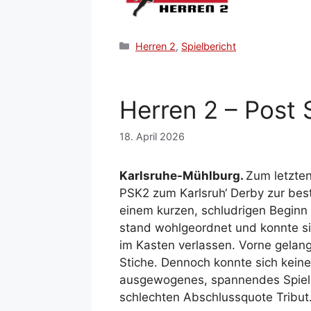
Kategorien
Herren 2
,
Spielbericht
Herren 2 – Post 
18. April 2026
Karlsruhe-Mühlburg.
Zum letzten
PSK2 zum Karlsruh‘ Derby zur best
einem kurzen, schludrigen Beginn 
stand wohlgeordnet und konnte si
im Kasten verlassen. Vorne gelan
Stiche. Dennoch konnte sich kei
ausgewogenes, spannendes Spiel zu
schlechten Abschlussquote Tribut.