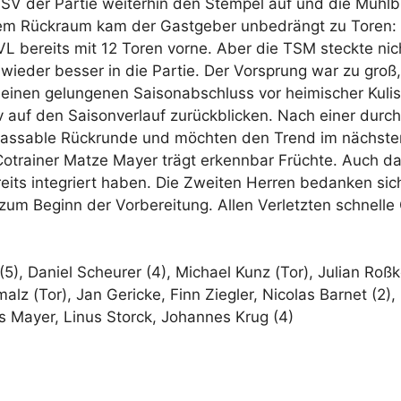
V der Partie weiterhin den Stempel auf und die Mühlb
dem Rückraum kam der Gastgeber unbedrängt zu Toren: D
SVL bereits mit 12 Toren vorne. Aber die TSM steckte nic
wieder besser in die Partie. Der Vorsprung war zu groß,
 einen gelungenen Saisonabschluss vor heimischer Kulis
itiv auf den Saisonverlauf zurückblicken. Nach einer du
assable Rückrunde und möchten den Trend im nächsten
otrainer Matze Mayer trägt erkennbar Früchte. Auch das
eits integriert haben. Die Zweiten Herren bedanken sich
m Beginn der Vorbereitung. Allen Verletzten schnelle 
(5), Daniel Scheurer (4), Michael Kunz (Tor), Julian Roß
alz (Tor), Jan Gericke, Finn Ziegler, Nicolas Barnet (2)
s Mayer, Linus Storck, Johannes Krug (4)