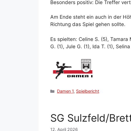
Besonders positiv: Die Treffer ver
Am Ende steht ein auch in der Höh
Richtung das Spiel gehen sollte.
Es spielten: Celine S. (5), Tamara M
G. (1), Jule G. (1), Ida T. (1), Selina
Kategorien
Damen 1
,
Spielbericht
SG Sulzfeld/Brett
12. April 2026