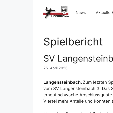
Zum
Inhalt
News
Aktuelle 
springen
Spielbericht
SV Langensteinba
25. April 2026
Langensteinbach.
Zum letzten Sp
vom SV Langensteinbach 3. Das Spi
erneut schwache Abschlussquote u
Viertel mehr Anteile und konnten