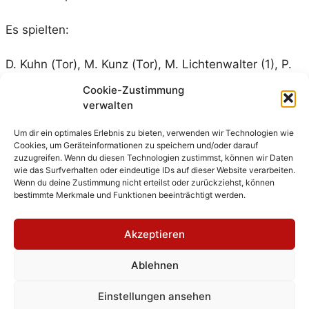
Es spielten:
D. Kuhn (Tor), M. Kunz (Tor), M. Lichtenwalter (1), P.
Rüdiger (1/1), J. Schmid (1), F. Rauscher, M. Leiser (1),
Cookie-Zustimmung
M, Grimmeisen (2), K. Debellemaniere (12), J. Bayer
verwalten
(2), J. Weber (2), J. Riedling (1), J. Wörteler (5)
Um dir ein optimales Erlebnis zu bieten, verwenden wir Technologien wie
Cookies, um Geräteinformationen zu speichern und/oder darauf
zuzugreifen. Wenn du diesen Technologien zustimmst, können wir Daten
wie das Surfverhalten oder eindeutige IDs auf dieser Website verarbeiten.
Wenn du deine Zustimmung nicht erteilst oder zurückziehst, können
bestimmte Merkmale und Funktionen beeinträchtigt werden.
Kategorien
Herren 1
,
Spielbericht
Akzeptieren
SG Heidelsheim/Helmsheim – Damen 2 (19:10)
Ablehnen
Damen 1 – S3L Handball (13:32)
Einstellungen ansehen