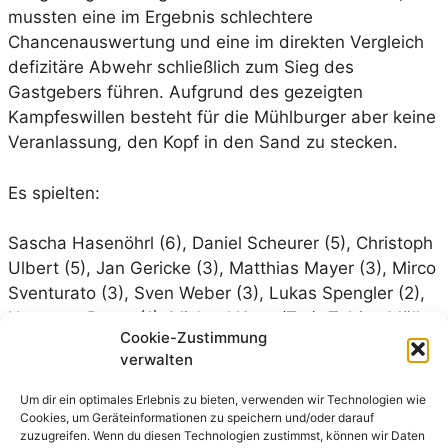
mussten eine im Ergebnis schlechtere
Chancenauswertung und eine im direkten Vergleich
defizitäre Abwehr schließlich zum Sieg des
Gastgebers führen. Aufgrund des gezeigten
Kampfeswillen besteht für die Mühlburger aber keine
Veranlassung, den Kopf in den Sand zu stecken.
Es spielten:
Sascha Hasenöhrl (6), Daniel Scheurer (5), Christoph
Ulbert (5), Jan Gericke (3), Matthias Mayer (3), Mirco
Sventurato (3), Sven Weber (3), Lukas Spengler (2),
Hermann Bauer (1), Michael Kunz (Tor), Tobias Müller,
Cookie-Zustimmung
Jonas Reinhard, Stephan Schmalz (Tor)
verwalten
Um dir ein optimales Erlebnis zu bieten, verwenden wir Technologien wie
Cookies, um Geräteinformationen zu speichern und/oder darauf
zuzugreifen. Wenn du diesen Technologien zustimmst, können wir Daten