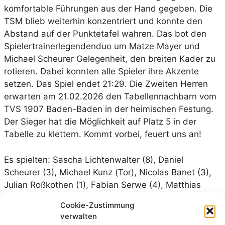
komfortable Führungen aus der Hand gegeben. Die
TSM blieb weiterhin konzentriert und konnte den
Abstand auf der Punktetafel wahren. Das bot den
Spielertrainerlegendenduo um Matze Mayer und
Michael Scheurer Gelegenheit, den breiten Kader zu
rotieren. Dabei konnten alle Spieler ihre Akzente
setzen. Das Spiel endet 21:29. Die Zweiten Herren
erwarten am 21.02.2026 den Tabellennachbarn vom
TVS 1907 Baden-Baden in der heimischen Festung.
Der Sieger hat die Möglichkeit auf Platz 5 in der
Tabelle zu klettern. Kommt vorbei, feuert uns an!
Es spielten: Sascha Lichtenwalter (8), Daniel
Scheurer (3), Michael Kunz (Tor), Nicolas Banet (3),
Julian Roßkothen (1), Fabian Serwe (4), Matthias
Mayer (1), Christoph Ulbert (3), Marlon Höfer, Philipp
Cookie-Zustimmung
Surrey, Timofey Rotov (1), Stephan Schmalz (Tor),
verwalten
Michael Scheurer (1), Johannes Krug (4)