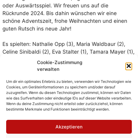
oder Auswärtsspiel. Wir freuen uns auf die
Rückrunde 2024. Bis dahin wünschen wir eine
schöne Adventszeit, frohe Weihnachten und einen
guten Rutsch ins neue Jahr!
Es spielten: Nathalie Opp (3), Maria Waldbaur (2),
Celine Sinibaldi (2), Eva Stalter (1), Tamara Mayer (1),
Jessica Wallbaum, Jule Vink, Chiara Schubert,
Cookie-Zustimmung
Chantal Licina, Liv Klarmann, Lydia Hovestadt, Emma
verwalten
Gruber, Nina Gericke, Miriam Bastel. (Tor)
Um dir ein optimales Erlebnis zu bieten, verwenden wir Technologien wie
Cookies, um Geräteinformationen zu speichern und/oder darauf
zuzugreifen. Wenn du diesen Technologien zustimmst, können wir Daten
wie das Surfverhalten oder eindeutige IDs auf dieser Website verarbeiten.
Wenn du deine Zustimmung nicht erteilst oder zurückziehst, können
bestimmte Merkmale und Funktionen beeinträchtigt werden.
Kategorien
Damen 1
,
Spielbericht
Akzeptieren
TV Edingen – Damen 51:7 (28:4)