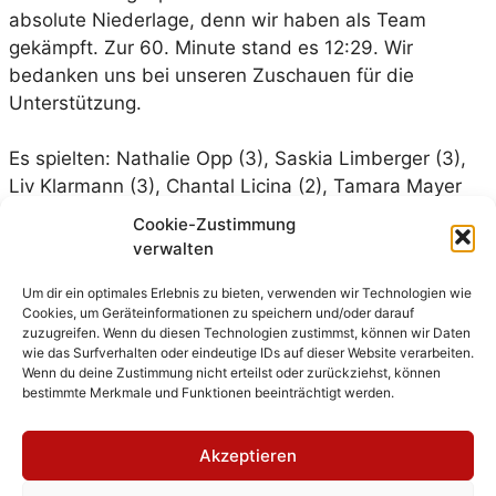
absolute Niederlage, denn wir haben als Team
gekämpft. Zur 60. Minute stand es 12:29. Wir
bedanken uns bei unseren Zuschauen für die
Unterstützung.
Es spielten: Nathalie Opp (3), Saskia Limberger (3),
Liv Klarmann (3), Chantal Licina (2), Tamara Mayer
(1), Jessica Wallbaum, Maria Waldbaur, Eva Stalter,
Cookie-Zustimmung
Celine Sinibaldi, Selina Illinger, Lydia Hovestadt, Nina
verwalten
Gericke, Miriam Bastel (Tor), Anja Pucher
Um dir ein optimales Erlebnis zu bieten, verwenden wir Technologien wie
Cookies, um Geräteinformationen zu speichern und/oder darauf
zuzugreifen. Wenn du diesen Technologien zustimmst, können wir Daten
wie das Surfverhalten oder eindeutige IDs auf dieser Website verarbeiten.
Wenn du deine Zustimmung nicht erteilst oder zurückziehst, können
bestimmte Merkmale und Funktionen beeinträchtigt werden.
Kategorien
Damen 1
,
Spielbericht
Akzeptieren
Erfolgreicher Auftakt des Torwart-Trainings